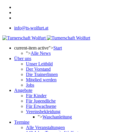
info@ts-wolfurt.at
current-item active">
Start
">
Alle News
Über uns
Unser Leitbild
Der Vorstand
Die TrainerInnen
Mitglied werden
Jobs
Angebote
Für Kinder
Für Jugendliche
Für Erwachsene
Vereinsbekleidung
">
Waschanleitung
Termine
Alle Veranstaltungen