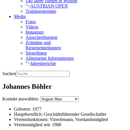
140 Jahre Turnen in Wolfurt
">
AUSTRIAN OPEN
Trainingstermine
Media
Fotos
Videos
Instagram
Ausschreibungen
Zeitpläne und
Riegeneinteilungen
Siegerlisten
Allgemeine Informationen
">
Jahresberichte
Suchen
Johannes Böhler
Kontakt auswählen:
Geboren:
1977
Hauptberuflich:
Geschäftsführender Gesellschafter
Vereinsfunktionen:
Vizeobmann, Vorstandsmitglied
Vereinsmitglied seit:
1988