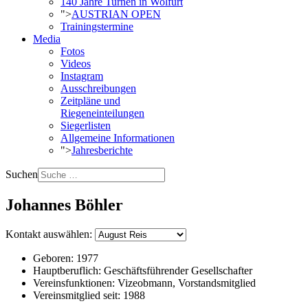
140 Jahre Turnen in Wolfurt
">
AUSTRIAN OPEN
Trainingstermine
Media
Fotos
Videos
Instagram
Ausschreibungen
Zeitpläne und
Riegeneinteilungen
Siegerlisten
Allgemeine Informationen
">
Jahresberichte
Suchen
Johannes Böhler
Kontakt auswählen:
Geboren:
1977
Hauptberuflich:
Geschäftsführender Gesellschafter
Vereinsfunktionen:
Vizeobmann, Vorstandsmitglied
Vereinsmitglied seit:
1988