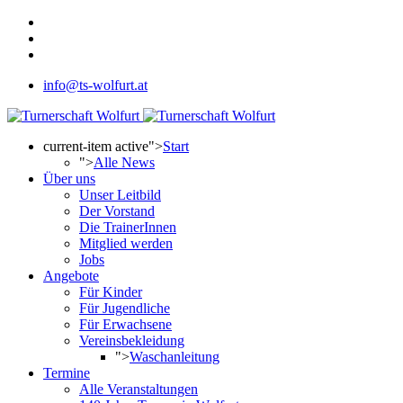
info@ts-wolfurt.at
current-item active">
Start
">
Alle News
Über uns
Unser Leitbild
Der Vorstand
Die TrainerInnen
Mitglied werden
Jobs
Angebote
Für Kinder
Für Jugendliche
Für Erwachsene
Vereinsbekleidung
">
Waschanleitung
Termine
Alle Veranstaltungen