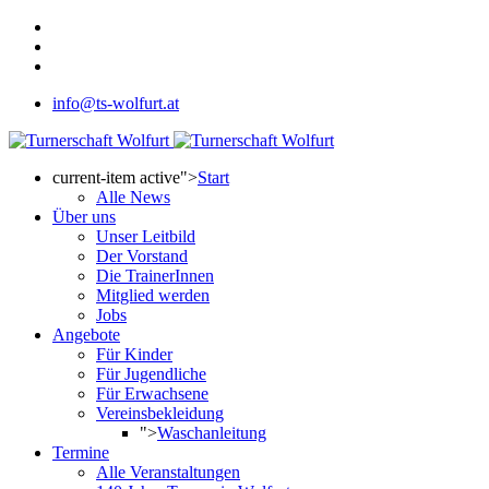
info@ts-wolfurt.at
current-item active">
Start
Alle News
Über uns
Unser Leitbild
Der Vorstand
Die TrainerInnen
Mitglied werden
Jobs
Angebote
Für Kinder
Für Jugendliche
Für Erwachsene
Vereinsbekleidung
">
Waschanleitung
Termine
Alle Veranstaltungen