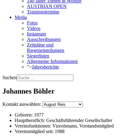
140 Jahre Turnen in Wolfurt
AUSTRIAN OPEN
Trainingstermine
Media
Fotos
Videos
Instagram
Ausschreibungen
Zeitpläne und
Riegeneinteilungen
Siegerlisten
Allgemeine Informationen
">
Jahresberichte
Suchen
Johannes Böhler
Kontakt auswählen:
Geboren:
1977
Hauptberuflich:
Geschäftsführender Gesellschafter
Vereinsfunktionen:
Vizeobmann, Vorstandsmitglied
Vereinsmitglied seit:
1988