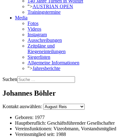
140 Jahre Turnen in Wolfurt
">
AUSTRIAN OPEN
Trainingstermine
Media
Fotos
Videos
Instagram
Ausschreibungen
Zeitpläne und
Riegeneinteilungen
Siegerlisten
Allgemeine Informationen
">
Jahresberichte
Suchen
Johannes Böhler
Kontakt auswählen:
Geboren:
1977
Hauptberuflich:
Geschäftsführender Gesellschafter
Vereinsfunktionen:
Vizeobmann, Vorstandsmitglied
Vereinsmitglied seit:
1988