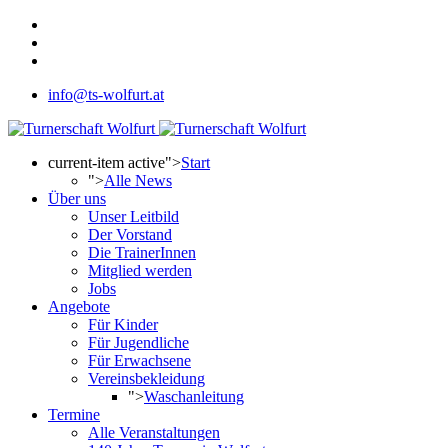
info@ts-wolfurt.at
current-item active">
Start
">
Alle News
Über uns
Unser Leitbild
Der Vorstand
Die TrainerInnen
Mitglied werden
Jobs
Angebote
Für Kinder
Für Jugendliche
Für Erwachsene
Vereinsbekleidung
">
Waschanleitung
Termine
Alle Veranstaltungen