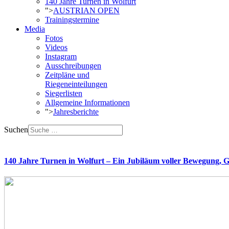
140 Jahre Turnen in Wolfurt
">
AUSTRIAN OPEN
Trainingstermine
Media
Fotos
Videos
Instagram
Ausschreibungen
Zeitpläne und
Riegeneinteilungen
Siegerlisten
Allgemeine Informationen
">
Jahresberichte
Suchen
140 Jahre Turnen in Wolfurt – Ein Jubiläum voller Bewegung, G