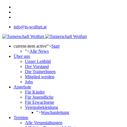
info@ts-wolfurt.at
current-item active">
Start
">
Alle News
Über uns
Unser Leitbild
Der Vorstand
Die TrainerInnen
Mitglied werden
Jobs
Angebote
Für Kinder
Für Jugendliche
Für Erwachsene
Vereinsbekleidung
">
Waschanleitung
Termine
Alle Veranstaltungen