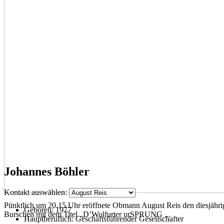
Johannes Böhler
Kontakt auswählen:
Pünktlich um 20.15 Uhr eröffnete Obmann August Reis den diesjährige
Geboren:
1977
Burschen mit dem Titel „D’Wolfurter urSPRUNG ...
Hauptberuflich:
Geschäftsführender Gesellschafter