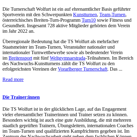
Die Turnerschaft Wolfurt ist ein auf ehrenamtlicher Basis geführter
Sportverein mit den Schwerpunkten
Kunstturnen
,
Team-Turnen
,
österreichisches Breiten-Turn-Programm
Turn10
sowie Fitness und
Gesundheit. Insgesamt 728 aktive Mitglieder gehörten dem Verein
im Jahr 2022 an.
Überregionale Bedeutung hat die TS Wolfurt als mehrfacher
Staatsmeister im Team-Turnen, Veranstalter nationaler und
internationaler Turnwettbewerbe sowie als bedeutender Verein
im
Breitensport
mit fünf
Weltgymnaestrada
-Teilnahmen. Im Bereich
des Nachwuchs-Kunstturnens zählt die TS Wolfurt zu den
erfolgreichsten Vereinen der
Vorarlberger Turnerschaft
. Das ...
Read more
Die Trainer:innen
Die TS Wolfurt ist in der glücklichen Lage, auf das Engagement
vieler ehrenamtlicher Trainerinnen und Trainer setzen zu können.
Besonders wichtig ist auch eine gute Ausbildung, die mit mehreren
staatlich geprüften Trainern, Übungsleitern, internationalen Coaches
im Team-Turnen und qualifizierten Kampfrichtern gegeben ist. Im
Zentrum der Nachwuchsarbeit steht neben dem fachlichen Können