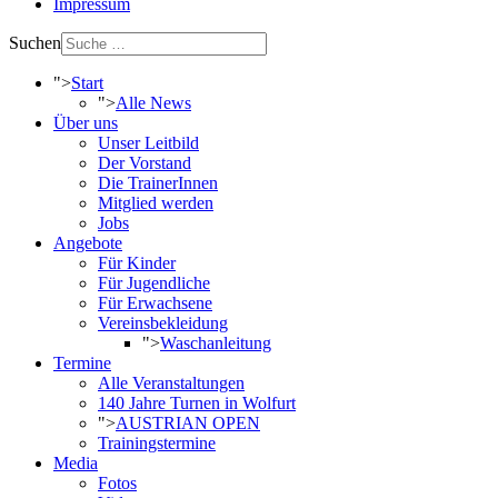
Impressum
Suchen
">
Start
">
Alle News
Über uns
Unser Leitbild
Der Vorstand
Die TrainerInnen
Mitglied werden
Jobs
Angebote
Für Kinder
Für Jugendliche
Für Erwachsene
Vereinsbekleidung
">
Waschanleitung
Termine
Alle Veranstaltungen
140 Jahre Turnen in Wolfurt
">
AUSTRIAN OPEN
Trainingstermine
Media
Fotos