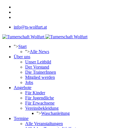
info@ts-wolfurt.at
">
Start
">
Alle News
Über uns
Unser Leitbild
Der Vorstand
Die TrainerInnen
Mitglied werden
Jobs
Angebote
Für Kinder
Für Jugendliche
Für Erwachsene
Vereinsbekleidung
">
Waschanleitung
Termine
Alle Veranstaltungen