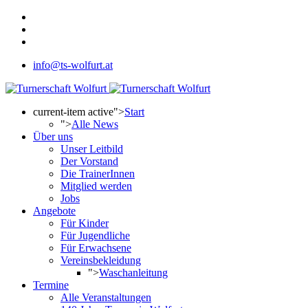
info@ts-wolfurt.at
current-item active">
Start
">
Alle News
Über uns
Unser Leitbild
Der Vorstand
Die TrainerInnen
Mitglied werden
Jobs
Angebote
Für Kinder
Für Jugendliche
Für Erwachsene
Vereinsbekleidung
">
Waschanleitung
Termine
Alle Veranstaltungen