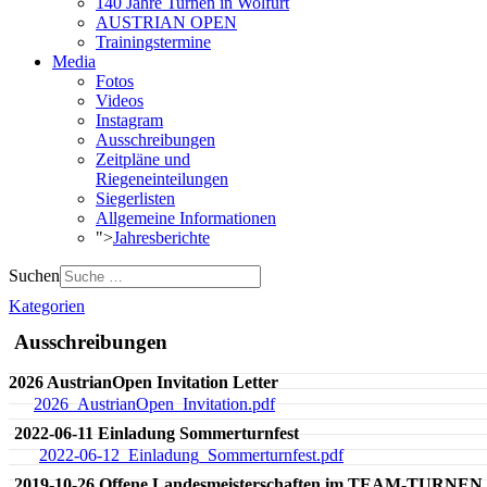
140 Jahre Turnen in Wolfurt
AUSTRIAN OPEN
Trainingstermine
Media
Fotos
Videos
Instagram
Ausschreibungen
Zeitpläne und
Riegeneinteilungen
Siegerlisten
Allgemeine Informationen
">
Jahresberichte
Suchen
Kategorien
Ausschreibungen
2026 AustrianOpen Invitation Letter
2026_AustrianOpen_Invitation.pdf
2022-06-11 Einladung Sommerturnfest
2022-06-12_Einladung_Sommerturnfest.pdf
2019-10-26 Offene Landesmeisterschaften im TEAM-TURNEN