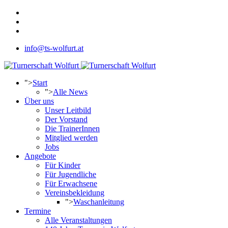
info@ts-wolfurt.at
">
Start
">
Alle News
Über uns
Unser Leitbild
Der Vorstand
Die TrainerInnen
Mitglied werden
Jobs
Angebote
Für Kinder
Für Jugendliche
Für Erwachsene
Vereinsbekleidung
">
Waschanleitung
Termine
Alle Veranstaltungen