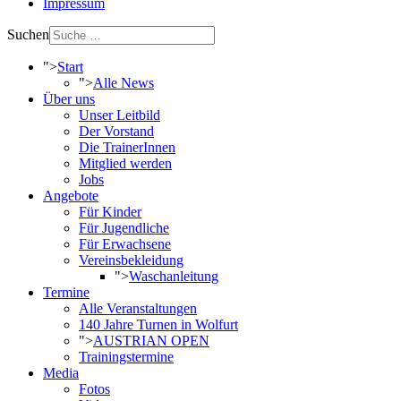
Impressum
Suchen
">
Start
">
Alle News
Über uns
Unser Leitbild
Der Vorstand
Die TrainerInnen
Mitglied werden
Jobs
Angebote
Für Kinder
Für Jugendliche
Für Erwachsene
Vereinsbekleidung
">
Waschanleitung
Termine
Alle Veranstaltungen
140 Jahre Turnen in Wolfurt
">
AUSTRIAN OPEN
Trainingstermine
Media
Fotos