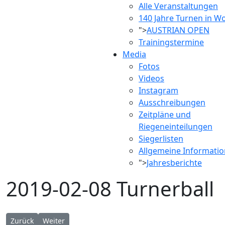
Alle Veranstaltungen
140 Jahre Turnen in Wo
">
AUSTRIAN OPEN
Trainingstermine
Media
Fotos
Videos
Instagram
Ausschreibungen
Zeitpläne und
Riegeneinteilungen
Siegerlisten
Allgemeine Informati
">
Jahresberichte
2019-02-08 Turnerball
Vorheriger Beitrag: 2019-04-07 Mannschaftsmeisterschaft der 
Nächster Beitrag: 2018-08-12 Nikolausturnen 2018
Zurück
Weiter