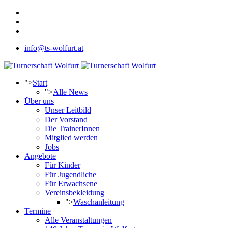
info@ts-wolfurt.at
">
Start
">
Alle News
Über uns
Unser Leitbild
Der Vorstand
Die TrainerInnen
Mitglied werden
Jobs
Angebote
Für Kinder
Für Jugendliche
Für Erwachsene
Vereinsbekleidung
">
Waschanleitung
Termine
Alle Veranstaltungen