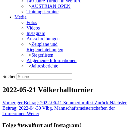
140 Jahre Turnen in Wolfurt
">
AUSTRIAN OPEN
Trainingstermine
Media
Fotos
Videos
Instagram
Ausschreibungen
">
Zeitpläne und
Riegeneinteilungen
">
Siegerlisten
Allgemeine Informationen
">
Jahresberichte
Suchen
2022-05-21 Völkerballturnier
Vorheriger Beitrag: 2022-06-11 Sommerturnfest
Zurück
Nächster
Beitrag: 2022-04-30 Vlbg. Mannschaftsmeisterschaften der
Turnerinnen
Weiter
Folge #tswolfurt auf Instagram!