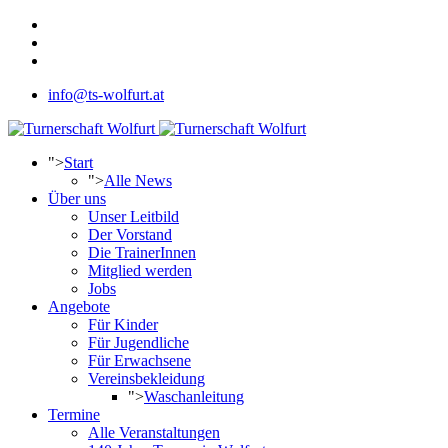
info@ts-wolfurt.at
">
Start
">
Alle News
Über uns
Unser Leitbild
Der Vorstand
Die TrainerInnen
Mitglied werden
Jobs
Angebote
Für Kinder
Für Jugendliche
Für Erwachsene
Vereinsbekleidung
">
Waschanleitung
Termine
Alle Veranstaltungen